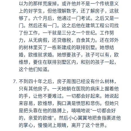
以为的那样荒废掉。或许他并不是一个传统意义
上的好学生，但他理解数字，还了解房子，这就
够了。六个月后，他通过一门考试。之后又是一
门。然后还有一门。这之后他在建筑工程公司找
了份工作，一干就是三分之一个世纪。工作努
力，从无病假，还贷缴税，自食其力。还在郊外
的树林里买了一栋新建成的联排别墅。她想结
婚，欧维就求婚。她想要孩子，孩子可以有，欧
维想，要住在联排别墅区内，和别的孩子一起，
这个他们知道。
不到四十年之后，房子周围已经没有什么树林，
只有其他房子。一天她躺在医院的病床上握着他
的手，让他不要难过。一切都会好起来。她说起
来容易，欧维想，胸口满是愤怒和悲伤。但她只
是把头靠在他的胳膊上，喃喃地说“一切都会好
的，亲爱的欧维”。然后小心翼翼地把食指裹进他
的掌心，慢慢闭上眼睛，离开了这个世界。