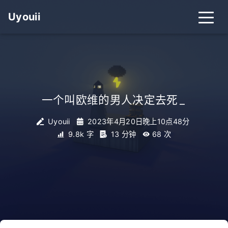
Uyouii
一个叫欧维的男人决定去死
_
Uyouii
2023年4月20日晚上10点48分
9.8k 字
13 分钟
68
次