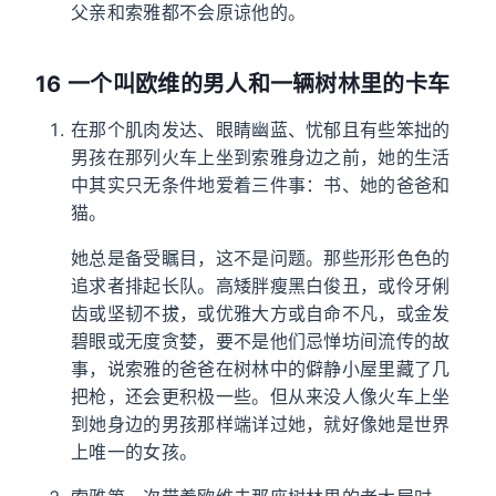
父亲和索雅都不会原谅他的。
16 一个叫欧维的男人和一辆树林里的卡车
在那个肌肉发达、眼睛幽蓝、忧郁且有些笨拙的
男孩在那列火车上坐到索雅身边之前，她的生活
中其实只无条件地爱着三件事：书、她的爸爸和
猫。
她总是备受瞩目，这不是问题。那些形形色色的
追求者排起长队。高矮胖瘦黑白俊丑，或伶牙俐
齿或坚韧不拔，或优雅大方或自命不凡，或金发
碧眼或无度贪婪，要不是他们忌惮坊间流传的故
事，说索雅的爸爸在树林中的僻静小屋里藏了几
把枪，还会更积极一些。但从来没人像火车上坐
到她身边的男孩那样端详过她，就好像她是世界
上唯一的女孩。