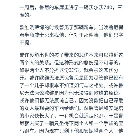
一周后，鲁尼的车库里进了一辆沃尔沃740，三
厢的。
欧维洗萨博的时候瞥见了那辆新车。当晚鲁尼提
着半瓶威士忌来找他，但对于那件事，他们只字
不提。
或许没能出世的孩子带来的悲伤本来可以拉近这
两个人的关系。但这种形式的悲伤是不可靠的，
如果两个人不分担这份悲伤，就会被这悲伤分
开。或许欧维无法原谅鲁尼是因为尽管他已经有
了一个儿子却根本不知道如何与之相处。或许鲁
尼无法原谅欧维是因为他无法得到欧维的原谅。
或许他们都无法原谅自己，因为没能把自己深爱
的女人最想要的东西给她们。然后鲁尼和安妮塔
的小家伙长大了，一有机会就远走他乡。于是鲁
尼就去买了一辆只坐得下两个人和一个手袋的宝
马跑车。因为现在只剩下他和安妮塔两个人，他