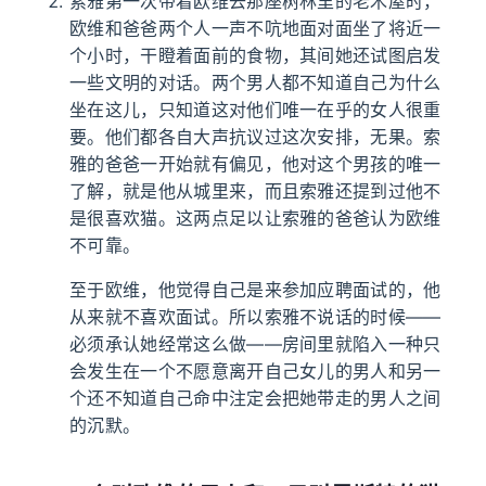
索雅第一次带着欧维去那座树林里的老木屋时，
欧维和爸爸两个人一声不吭地面对面坐了将近一
个小时，干瞪着面前的食物，其间她还试图启发
一些文明的对话。两个男人都不知道自己为什么
坐在这儿，只知道这对他们唯一在乎的女人很重
要。他们都各自大声抗议过这次安排，无果。索
雅的爸爸一开始就有偏见，他对这个男孩的唯一
了解，就是他从城里来，而且索雅还提到过他不
是很喜欢猫。这两点足以让索雅的爸爸认为欧维
不可靠。
至于欧维，他觉得自己是来参加应聘面试的，他
从来就不喜欢面试。所以索雅不说话的时候——
必须承认她经常这么做——房间里就陷入一种只
会发生在一个不愿意离开自己女儿的男人和另一
个还不知道自己命中注定会把她带走的男人之间
的沉默。