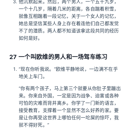
他沉默起来。然后，两个男人，一个五十九岁，
一个十几岁，隔着几米的距离，各自踹着积雪，
就像互相踹着一段记忆，关于一个女人的记忆，
她总是坚信某些人身上存在着连他们自己都发觉
不了的潜质。两人都不知道该拿这段共同的经历
如何是好。
27 一个叫欧维的男人和一场驾车练习
“现在你听我说。”欧维平静地说，一边满不在乎
地关上车门。
“你有两个孩子，马上第三个就要从你肚子里蹦出
来。你来自外国，一定是因为战争、迫害或各种
可怕的灾难而背井离乡。你学了一门新的语言，
接受教育，支撑着一个显然不怎么好养的家。要
是让你再受这世界上哪怕任何一坨屎的惊吓，我
就不得好死。”