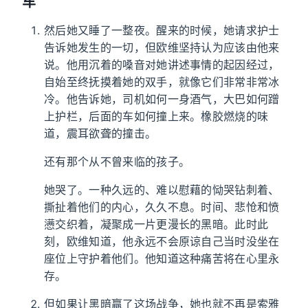
车
然后她又睡了一整夜。醒来的时候，她请求护士
告诉她发生的一切，但欧维坚持认为应该由他来
说。他用沉着的嗓音对她讲述事情的起因经过，
自始至终抚摸着她的双手，就像它们非常非常冰
冷。他告诉她，司机如何一身酒气，大巴如何蹭
上护栏，后面的车如何撞上来。橡胶燃烧的味
道，震耳欲聋的撞击。
还有那个从不曾来临的孩子。
她哭了。一种久远的、难以慰藉的恸哭钻刺着、
撕扯着他们的内心，久久不息。时间、悲怆和愤
懑交织着，凝聚成一片更漫长的黑暗。此时此
刻，欧维知道，他永远不会原谅自己当时没坐在
座位上守护着他们。他知道这种痛苦将在心里永
存。
但如果让黑暗赢了这场战争，她也就不再是索雅