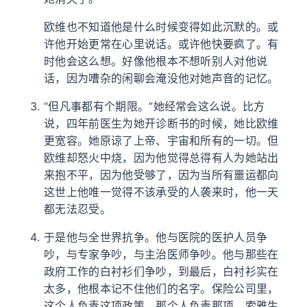
欧维也不知道他是什么时候变得如此沉默的。或
许他开始更常在心里说话。或许他快要疯了。有
时他会这么想。好像他根本不想听别人对他说
话，因为嘈杂的闲聊会淹没他对她声音的记忆。
“但凡事都有个期限。”她经常会这么说。比方
说，四年前医生为她开诊断书的时候，她比欧维
更宽容。她原谅了上帝、宇宙和所有的一切。但
欧维却怒火中烧，因为他觉得总得有人为她站出
来抱不平，因为他受够了，因为当所有噩运都向
这世上他唯一觉得不该承受的人袭来时，他一天
都无法忍受。
于是他与全世界抗争。他与医院的医护人员争
吵，与专家争吵，与主治医师争吵。他与那些在
政府工作的白衬衫们争吵，到最后，白衬衫实在
太多，他根本记不住他们的名字。保险公司里，
这个人负责这项政策，那个人负责那项，索雅生