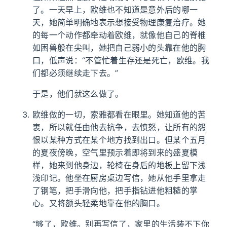
了。一天早上，欧维也不知道是意外后的哪一
天，她简单明确地表示想接受物理康复治疗。她
的每一个动作都牵动着欧维，就像他自己的脊椎
如困兽般在尖叫，她把自己弱小的头靠在他的胸
口，低声说：“不管忙着生存还是死亡，欧维。我
们都必须继续走下去。”
于是，他们就这么做了。
欧维做的一切，索雅都看在眼里。她知道他的苦
衷，所以就任由他去抗争，去愤怒，让所有的怨
恨以某种方式在某个地方找到出口。但某个五月
的夏夜傍晚，空气里预示着即将到来的盛夏模
样，她来到他身边，轮椅在身后的地板上留下浅
浅印记。他坐在厨房桌边写信，她从他手里拿走
了钢笔，把手滑向他，把手指钻进他粗糙的掌
心。又将额头轻柔地靠在他的胸口。
“够了，欧维。别再写信了，家里的生活装不下你