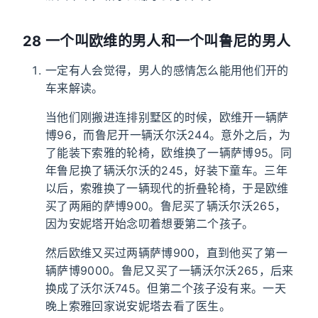
28 一个叫欧维的男人和一个叫鲁尼的男人
一定有人会觉得，男人的感情怎么能用他们开的
车来解读。
当他们刚搬进连排别墅区的时候，欧维开一辆萨
博96，而鲁尼开一辆沃尔沃244。意外之后，为
了能装下索雅的轮椅，欧维换了一辆萨博95。同
年鲁尼换了辆沃尔沃的245，好装下童车。三年
以后，索雅换了一辆现代的折叠轮椅，于是欧维
买了两厢的萨博900。鲁尼买了辆沃尔沃265，
因为安妮塔开始念叨着想要第二个孩子。
然后欧维又买过两辆萨博900，直到他买了第一
辆萨博9000。鲁尼又买了一辆沃尔沃265，后来
换成了沃尔沃745。但第二个孩子没有来。一天
晚上索雅回家说安妮塔去看了医生。