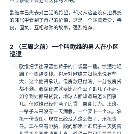
中应该很少会遇到这样的人吧。
欧维本已失去对生活的希望，却又从这些没有边界感
的邻居中看到了自己的价值，这是一个充满着爱，善
良，固执，互相救赎的故事，强烈推荐。
2 （三周之前）一个叫欧维的男人在小区
巡逻
欧维把手往深蓝色裤子的口袋里一插。愤懑地轻
踹了一脚踢脚线。排屋对欧维夫妇俩来说有些
大，这个他得承认。但房款已付清。一分钱房贷
都不剩。敢保证这就要比那个公子哥儿了不起。
如今到处都是贷款，地球人都知道是怎么回事
儿。但欧维已经付清了房贷，自食其力。上班。
一辈子从来没有一天病假。一个萝卜一个坑。承
担一份责任。现在已经没人这么做了，承担责
任。现在只有电脑、顾问和晚上逛窑子白天兜售
租赁黑合同的政界大亨。避税天堂和股票投资组