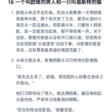
18 一个叫欧维的男人和一只叫恩斯特的猫
欧维从来没学会钓鱼。但自从索雅第一次带欧维
来森林木屋，两个秋天来了又去，屋顶从造好以
来还头一回没漏水。而那辆卡车，只要有人转钥
匙，就一定能发动起来，都不带咳嗽一声。关于
这些，索雅的爸爸从没有开口道过谢。但他再也
没有提欧维“从城里来”这档子事。对索雅的爸爸
来说，这就算是最真诚的情感流露了。
从候诊室出来，索雅把额头沉沉地倚在欧维胸
口。
“我失去太多了，欧维。感觉我的心就像在身体之
外跳动。”
他们沉默地站了很久，彼此拥抱着。最后她抬起
头面向他，严肃地注视着他的眼睛。
“现在你得加倍爱我。”她要求道。