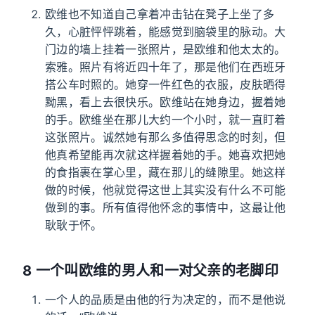
欧维也不知道自己拿着冲击钻在凳子上坐了多
久，心脏怦怦跳着，能感觉到脑袋里的脉动。大
门边的墙上挂着一张照片，是欧维和他太太的。
索雅。照片有将近四十年了，那是他们在西班牙
搭公车时照的。她穿一件红色的衣服，皮肤晒得
黝黑，看上去很快乐。欧维站在她身边，握着她
的手。欧维坐在那儿大约一个小时，就一直盯着
这张照片。诚然她有那么多值得思念的时刻，但
他真希望能再次就这样握着她的手。她喜欢把她
的食指裹在掌心里，藏在那儿的缝隙里。她这样
做的时候，他就觉得这世上其实没有什么不可能
做到的事。所有值得他怀念的事情中，这最让他
耿耿于怀。
8 一个叫欧维的男人和一对父亲的老脚印
一个人的品质是由他的行为决定的，而不是他说