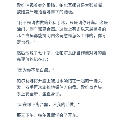
欧维注视着她的眼睛，帕尔瓦娜只是大张着嘴。
欧维威严地指着她脚下的踏板。
“我不是请你做脑外科手术，只是请你开车。这是
油门、刹车和离合器。这世上有史以来最著名的
几个白痴都能搞明白这玩意是怎么工作的，你肯
定也行。”
然后他说了七个字，让帕尔瓦娜当作他对她的最
高评价铭记在心：
“因为你不是白痴。”
帕尔瓦娜捋开脸上被泪水凝结在一起的一撮头
发，双手再次笨拙地握住方向盘。欧维点点头，
系上安全带，坐直身子。
“现在踩下离合器，照我的话做。”
那天下午，帕尔瓦娜学会了开车。