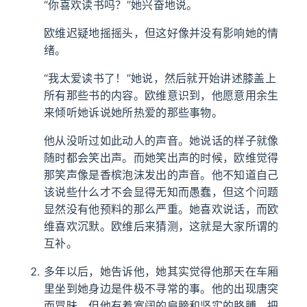
“你喜欢读书吗？”她兴奋地说。
欧维迟疑地摇摇头，但这好像并没有影响她的情
绪。
“我太爱读书了！”她说，然后就开始讲述膝盖上
所有那些书的内容。欧维意识到，他愿意用余生
来倾听她诉说她所热爱的那些事物。
他从没听过如此动人的声音。她说话的样子就像
随时都会笑出声。而她笑出声的时候，欧维觉得
那笑声像是香槟泡沫发出的声音。他不知道自己
该说些什么才不会显得无知而愚蠢，但这个问题
显然没有他预料的那么严重。她喜欢说话，而欧
维喜欢沉默。欧维后来猜测，这就是大家所谓的
互补。
多年以后，她告诉他，她其实觉得他那天在车厢
里坐到她身边是件极不寻常的事。他的出现唐突
而冒昧，但他有着宽阔的肩膀和坚实的胳膊，把