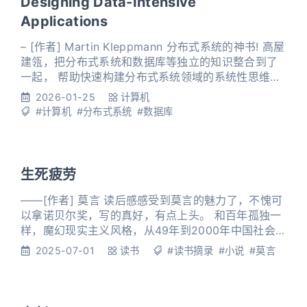
Designing Data-Intensive
Applications
– [作者] Martin Kleppmann 分布式系统的神书! 高屋
建瓴，把分布式系统和数据库等独立的知识整合到了
一起， 帮助快速构建分布式系统领域的系统性思维框
架。 Part I. Foundations of Data SystemsChapter
2026-01-25
计算机
1. Reliable, Scalable, and Maintainable
#计算机
#分布式系统
#数据库
Applications第一章. 可靠，可扩张和和维护的应用程
生死疲劳
——[作者] 莫言 读后感感受到莫言的魅力了，不愧可
以拿诺贝尔奖，写的真好，有点上头。 和百年孤独一
样，魔幻现实主义风格，从49年到2000年中国社会
变迁背景为题材，每个人物都生动形象，结局似乎也
2025-07-01
读书
#读书摘录
#小说
#莫言
早就注定。遗憾和痛苦才能让人感觉到自己活着，放
下又是永恒的结局。 第五章 掘财宝白氏受审 闹厅堂
公驴跳墙 我说：洪泰岳你听着，刚才这一枪，如果我
瞄着你的头，那么现在，你已经像一条死狗一样趴在