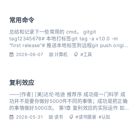
常用命令
总结和记录下一些常用的 cmd。 gitgit
tag12345678# 本地打标签git tag -a v1.0.0 -m
"first release"# 推送本地标签到远程git push origin
v1.0.0# 删除本地taggit tag -d v1.0.0# 删除远程标
2026-06-07
计算机
#工具
签git push --delete origin v1.0.0 git branch12
复利效应
——[作者] [美]达伦·哈迪 推荐序 成功是一门科学 成
功并不是要你做好5000件不同的事情；成功是把正确
的事情做好5000次。 第1章 复利效应的实际运作 如
果你不擅长某件事，那就加倍努力，用更加聪明的方
2026-05-31
读书
#读书摘录
#认知
式去学习。 通往成功的唯一途径，就是一系列单调乏
味、平淡无奇，有时甚至是困难重重的日常修炼，日
积月累，水滴石穿。你也要知道，当你能让复利效应