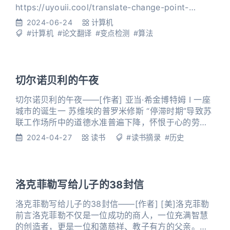
https://uyouii.cool/translate-change-point-
detection-survey.html Samaneh Aminikhanghahi
2024-06-24
计算机
and Diane J. Cook Abstract变点是时间序列数据中
#计算机
#论文翻译
#变点检测
#算法
的突变。这种突变可能表示状
切尔诺贝利的午夜
切尔诺贝利的午夜——[作者] 亚当·希金博特姆 Ⅰ 一座
城市的诞生一 苏维埃的普罗米修斯 “停滞时期”导致苏
联工作场所中的道德水准普遍下降，怀恨于心的劳动
者对个人责任视若罔闻，即便是在核工业领域也不例
2024-04-27
读书
#读书摘录
#历史
外。苏联的经济乌托邦主义不承认失业的存在，人员
臃肿和无故旷工成为慢性问题。 二 α、β和γ 辐射无色
无嗅无味。尽管还没有证据足以表明，何种程度的辐
射暴露才是全然无害的，但很显然，当辐射释放出的
洛克菲勒写给儿子的38封信
粒子和
洛克菲勒写给儿子的38封信——[作者] [美]洛克菲勒
前言洛克菲勒不仅是一位成功的商人，一位充满智慧
的创造者，更是一位和蔼慈祥、教子有方的父亲。他