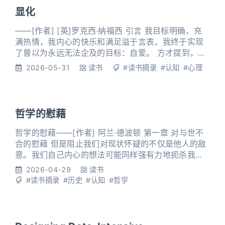
为你所用时，你就能实现梦寐以求的成功，过上向往
显化
的生
——[作者] [英]罗克西·纳福西 引言 我目标明确，充
满热情，我内心的快乐和满足溢于言表，我终于实现
了曾以为永远无法企及的目标：自爱。 方才提到，显
化是科学与智慧的结合，在这里我想简要地用科学知
2026-05-31
读书
#读书摘录
#认知
#心理
识解释一下显化。量子物理学告诉我们，宇宙万物都
是由能量构成的。人是由能量构成的，我们坐的椅子
是由能量构成的，头顶的天空也是由能量构成的。换
句话说，所有物质都是能量的集合，而物与物的区别
哲学的慰藉
在于其振动频率及其原
哲学的慰藉——[作者] 阿兰·德波顿 第一章 对与世不
合的慰藉 但是阻止我们对现状怀疑的不仅是他人的敌
意。我们自己内心的想法可能同样强有力地扼杀我们
怀疑的意志，那就是认为既然社会传统规范已经为大
2026-04-29
读书
多数人遵循了这么长时间，那一定是有道理的，尽管
#读书摘录
#历史
#认知
#哲学
我们不知道那道理到底是什么。我们社会竟然有严重
错误，而注意到这一事实的又只有我们自己，那简直
不可思议。于是我们抑制自己的怀疑而随大流，因为
我们不能想象自己竟然是