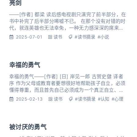
亮剑
地上。但是我没
——[作者] 都梁 读后感电视剧只演完了前半部分，在
书中补完了后半部分唏嘘不已。 在那个没有对错的时
代，就连英雄也无法幸免，一种无力感深深的席来。
我们民族在近代遭受了太多苦难，和平来之不易，愿
2025-07-01
读书
#读书摘录
#小说
祖国繁荣昌盛。 第1章 他想起拿破仑关于战争的一句
经典之言：进行战争的原则也和实施围攻的原则一
样，火力必须集中在一个点上，而且必须打开一个缺
口，一旦敌人的稳定性被破坏，而后的任务就是把它
幸福的勇气
彻底击溃。赵刚想，这
幸福的勇气——[作者] [日] 岸见一郎 古贺史健 译者
序 作为父母或教育者要想很好地帮助孩子自立，必须
懂得尊重，而且首先自己必须成为一个真正自立、充
满勇气的人。 阿德勒心理学是一种宗教吗？ 哲学和宗
2025-02-13
读书
#读书摘录
#认知
#心理
教的最大区别在于是否有“故事”。宗教是通过故事来解
释世界。在这里，可以说神是说明世界的重大故事的
主人公。与此相对，哲学则拒绝故事。哲学通过没有
主人公的抽象概念来解释世界。 教育的目标是“自立”
被讨厌的勇气
到