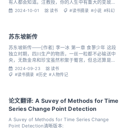
有人都会知道。汪教授，你的人生中有重大的变故
吗？这变故突然完全改变了你的生活，对你来说，世
2024-10-01
读书
#读书摘录
#小说
#科幻
界在一夜之间变得完全不同。” “没有。” “那你的生活
是一种偶然，世界有这么多变幻莫测的因素，你的人
生却没什么变故。” 汪淼想了半天还是不明白，“大部
分人都是这样嘛。” “那大部分人的人生都是偶然。”
苏东坡新传
苏东坡新传——[作者] 李一冰 第一章 食蓼少年 这段
独立时期，四川生产的物质，一丝一粒都不必输送中
央，无数金帛和珍宝虽然积聚于蜀宫，但总还算是蜀
境内的藏富。蜀宫的生活无论怎么豪奢，甚至荒唐到
2024-09-23
读书
连溺器都用黄金铸造，七宝镶嵌。然而一人之奉，毕
#读书摘录
#历史
#人物传记
竟有限，老百姓忍辱负重惯了，生活欲望非常低微，
只要日子过得平安，农人能安分守己地耕作田野，商
人能顺顺当当做生意，他们就可以从节俭中过他们卑
微的生活，从卑微的生活中
论文翻译: A Suvey of Methods for Time
Series Change Point Detection
A Suvey of Methods for Time Series Change
Point Detection清晰版本: