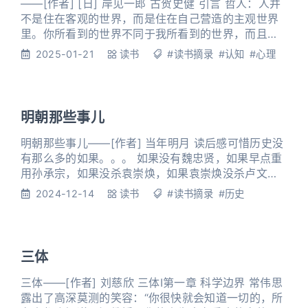
——[作者] [日] 岸见一郎 古贺史健 引言 哲人：人并
不是住在客观的世界，而是住在自己营造的主观世界
里。你所看到的世界不同于我所看到的世界，而且恐
怕是不可能与任何人共有的世界。 第一夜 我们的不幸
2025-01-21
读书
#读书摘录
#认知
#心理
是谁的错？ 哲人：阿德勒心理学明确否定心理创伤，
这一点具有划时代的创新意义。弗洛伊德的心理创伤
学说的确很有趣。他认为心灵过去所受的伤害（心理
创伤）是引起目前不幸的罪魁祸首。当我们把人生看
明朝那些事儿
作一幕大型戏
明朝那些事儿——[作者] 当年明月 读后感可惜历史没
有那么多的如果。。。 如果没有魏忠贤，如果早点重
用孙承宗，如果没杀袁崇焕，如果袁崇焕没杀卢文
龙，如果李自成没有反。。。但就像作者说的，大明
2024-12-14
读书
#读书摘录
#历史
发展了 200 多件，政策积重难反，贪官污吏横行，经
济通货紧缩，外患不断，清兵压境，碰巧国内饥荒，
农民起义，看似巧合，却又不是巧合，历史规律没有
漏网之鱼。 虽然作者总是用诙谐的语气贯穿全文，但
三体
是还是不难想象，内
三体——[作者] 刘慈欣 三体I第一章 科学边界 常伟思
露出了高深莫测的笑容：“你很快就会知道一切的，所