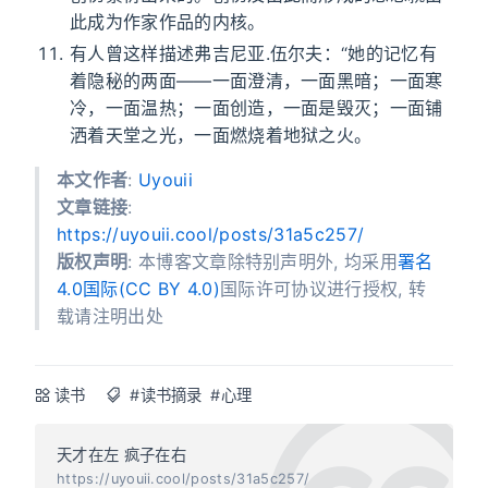
此成为作家作品的内核。
有人曾这样描述弗吉尼亚.伍尔夫：“她的记忆有
着隐秘的两面——一面澄清，一面黑暗；一面寒
冷，一面温热；一面创造，一面是毁灭；一面铺
洒着天堂之光，一面燃烧着地狱之火。
本文作者
:
Uyouii
文章链接
:
https://uyouii.cool/posts/31a5c257/
版权声明
: 本博客文章除特别声明外, 均采用
署名
4.0国际(CC BY 4.0)
国际许可协议进行授权, 转
载请注明出处
读书
#读书摘录
#心理
天才在左 疯子在右
https://uyouii.cool/posts/31a5c257/