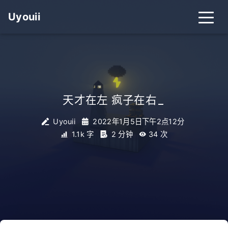
Uyouii
天才在左 疯子在右
_
Uyouii
2022年1月5日下午2点12分
1.1k 字
2 分钟
34
次