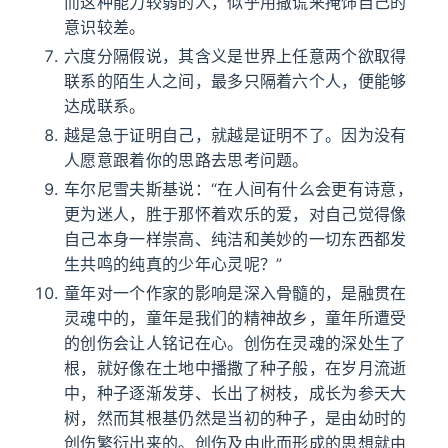
而这种能力较弱的人，似乎用撒谎来掩饰自己的
意识较差。
六度分隔假说，其含义是世界上任意两个欲取得
联系的陌生人之间，最多只隔着六个人，便能够
达成联系。
越是急于证明自己，就越是证明不了。因为没有
人愿意跟着你的思路去思考问题。
车尔尼雪夫斯基说：“在人间有什么会更有诗意，
更为迷人，胜于那怀着欢乐的爱，对自己觉得像
自己本身一样崇高、纯洁和美妙的一切东西都发
生共鸣的纯真的少年心灵呢？”
童年对一个作家的影响是深入骨髓的，是融贯在
灵魂中的，童年是我们的精神故乡，童年所遭受
的创伤会让人铭记在心。创伤在灵魂的深处生了
根，就好像在土地中播撒了种子般，在岁月流逝
中，种子逐渐发芽、长出了树枝，成长为参天大
树，然而其根基仍然是当初的种子，是由幼时的
创伤繁衍出来的。创伤及由此而形成的思想就由